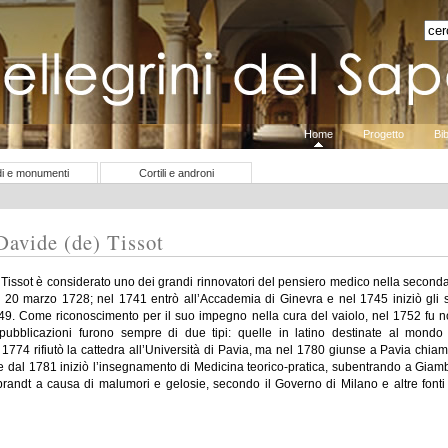
apere
Home
Progetto
Bib
di e monumenti
Cortili e androni
avide (de) Tissot
issot è considerato uno dei grandi rinnovatori del pensiero medico nella seconda
 20 marzo 1728; nel 1741 entrò all’Accademia di Ginevra e nel 1745 iniziò gli s
9. Come riconoscimento per il suo impegno nella cura del vaiolo, nel 1752 fu no
ubblicazioni furono sempre di due tipi: quelle in latino destinate al mondo s
1774 rifiutò la cattedra all’Università di Pavia, ma nel 1780 giunse a Pavia chiam
e dal 1781 iniziò l’insegnamento di Medicina teorico-pratica, subentrando a Giamb
brandt a causa di malumori e gelosie, secondo il Governo di Milano e altre fonti p