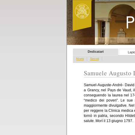
Pellegrini del s
Dedicatari
Lapi
Nomi
Secoli
Samuele Augusto D
Samuel-Auguste-André- David T
a Grancy, nel Pays de Vaud, il
conseguendo la laurea nel 174
“medico dei poveri”. Le sue p
maggiormente divulgative. Nel 
per reggere la Clinica medica 
tornò in patria, secondo Hilde
salute. Morì il 13 giugno 1797.