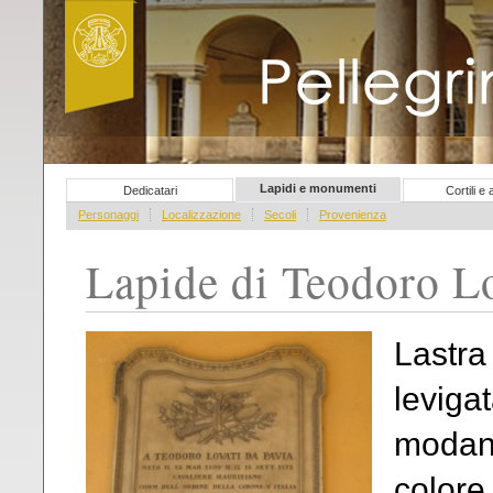
Pellegrini del sapere
Lapidi e monumenti
Dedicatari
Cortili e
Personaggi
Localizzazione
Secoli
Provenienza
Lapide di Teodoro L
Lastra
levig
modana
colore