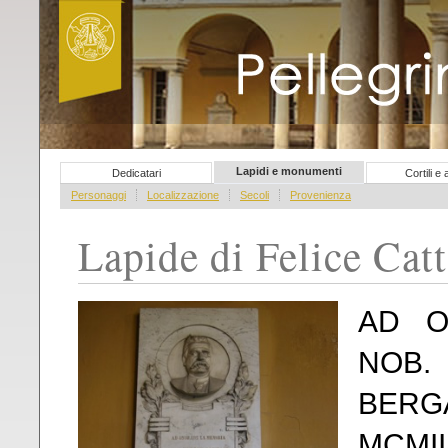
Pellegrini del sapere
Lapidi e monumenti
Dedicatari
Cortili e
Personaggi
Localizzazione
Secoli
Provenienza
Lapide di Felice Cat
AD O
NOB
BERG
MCMII