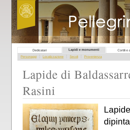
Pellegrini del sapere
Lapidi e monumenti
Dedicatari
Cortili e
Personaggi
Localizzazione
Secoli
Provenienza
Lapide di Baldassarr
Rasini
Lapide
dipint